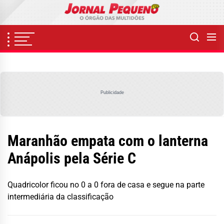
Skip
to
the
content
Publicidade
Maranhão empata com o lanterna
Anápolis pela Série C
Quadricolor ficou no 0 a 0 fora de casa e segue na parte
intermediária da classificação