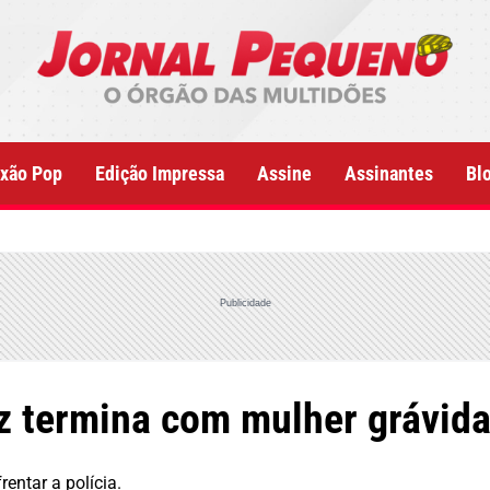
xão Pop
Edição Impressa
Assine
Assinantes
Bl
Publicidade
z termina com mulher grávi
ntar a polícia.