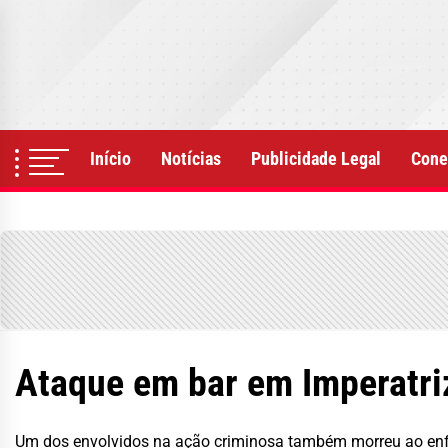
Skip
to
the
content
Início
Notícias
Publicidade Legal
Cone
Ataque em bar em Imperatri
Um dos envolvidos na ação criminosa também morreu ao enfre