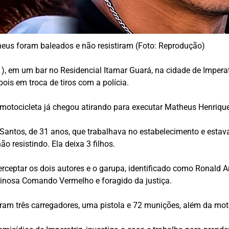
heus foram baleados e não resistiram (Foto: Reprodução)
31), em um bar no Residencial Itamar Guará, na cidade de Impe
is em troca de tiros com a polícia.
otocicleta já chegou atirando para executar Matheus Henrique P
antos, de 31 anos, que trabalhava no estabelecimento e estava
 resistindo. Ela deixa 3 filhos.
erceptar os dois autores e o garupa, identificado como Ronald A
inosa Comando Vermelho e foragido da justiça.
ram três carregadores, uma pistola e 72 munições, além da mot