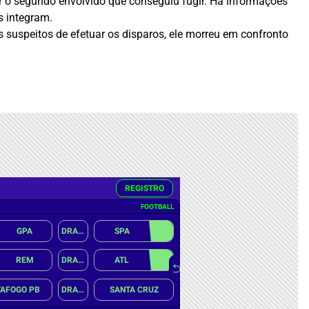
der o segundo envolvido que conseguiu fugir. Há informações
s integram.
 suspeitos de efetuar os disparos, ele morreu em confronto