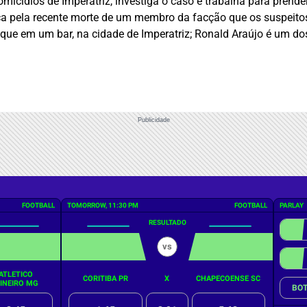
Homicídios de Imperatriz, investiga o caso e trabalha para pren
ça pela recente morte de um membro da facção que os suspeito
ue em um bar, na cidade de Imperatriz; Ronald Araújo é um dos
Publicidade