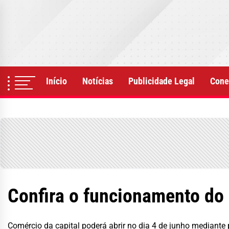
Skip
to
the
content
Início
Notícias
Publicidade Legal
Cone
Confira o funcionamento do 
Comércio da capital poderá abrir no dia 4 de junho mediante