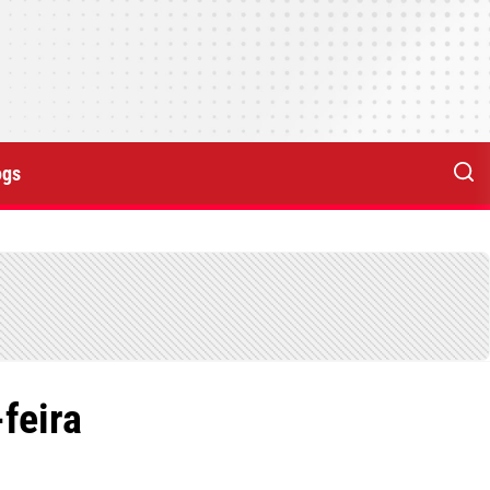
ogs
feira