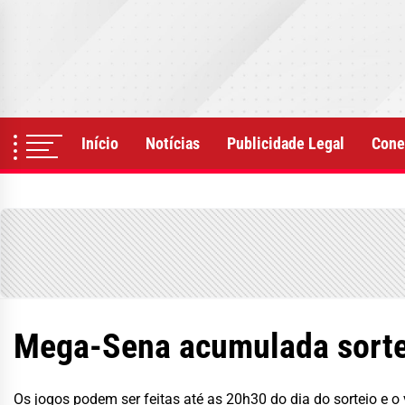
Skip
to
the
content
Início
Notícias
Publicidade Legal
Cone
Mega-Sena acumulada sortei
Os jogos podem ser feitas até as 20h30 do dia do sorteio e o