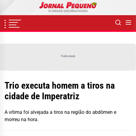
Skip
to
the
content
Publicidade
Trio executa homem a tiros na
cidade de Imperatriz
A vítima foi alvejada a tiros na região do abdômen e
morreu na hora.