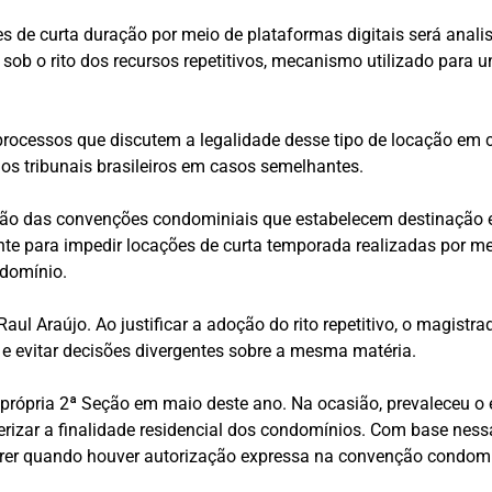
s de curta duração por meio de plataformas digitais será analis
o sob o rito dos recursos repetitivos, mecanismo utilizado par
rocessos que discutem a legalidade desse tipo de locação em
r os tribunais brasileiros em casos semelhantes.
ação das convenções condominiais que estabelecem destinação e
iciente para impedir locações de curta temporada realizadas por
ndomínio.
Raul Araújo. Ao justificar a adoção do rito repetitivo, o magis
s e evitar decisões divergentes sobre a mesma matéria.
 própria 2ª Seção em maio deste ano. Na ocasião, prevaleceu o
rizar a finalidade residencial dos condomínios. Com base nessa
rer quando houver autorização expressa na convenção condomi