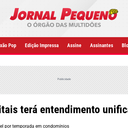
xão Pop
Edição Impressa
Assine
Assinantes
Bl
Publicidade
itais terá entendimento unifi
guel por temporada em condomínios