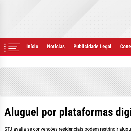
Skip
to
the
content
Início
Notícias
Publicidade Legal
Cone
Aluguel por plataformas dig
STJ avalia se convenções residenciais podem restringir alu