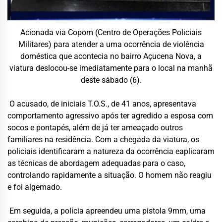
Acionada via
Copom (
Centro de Operações Policiais
Militares
)
para atender
a
uma
ocorrência de
violência
doméstica
que acontecia
no
bairro A
çucena Nova, a
viatura deslocou
-se
imediatamente
para o local na manhã
deste
sábado
(6).
O acusado
,
de iniciais T.O.S
.,
de 41 anos
,
apresentava
comportamento agressivo
após ter agredido a esposa com
socos e pontapés,
além de
já
ter
ameaçado
outros
familiares
na residência.
Com a chegada da via
tura, os
policiais identificaram
a natureza da ocorrência
e
aplicaram
as
técnicas de abordagem
adequadas
para o caso,
controla
ndo rapidamente
a situação
.
O
homem não reagiu
e foi al
gemado
.
Em seguida
,
a
polícia
apreendeu uma pistola 9mm, uma