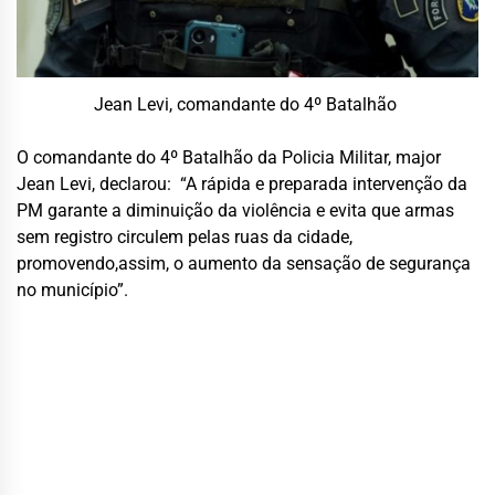
Jean Levi, comandante do 4º Batalhão
O
comandante do 4º Batalhão da
Policia Militar
, m
ajor
Jean Levi, declarou
:
“
A rápida
e preparada
intervenção da
PM
garante a diminuição da violência e
evita
que armas
sem registro
circule
m
pelas ruas d
a cidade,
promovendo
,
assim,
o aumento
d
a sensação de segurança
no
município”
.