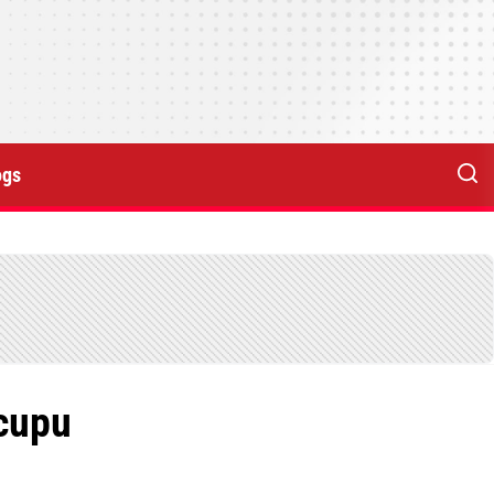
ogs
icupu