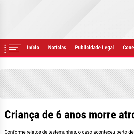
Skip
to
the
content
Início
Notícias
Publicidade Legal
Cone
Criança de 6 anos morre atr
Conforme relatos de testemunhas, o caso aconteceu perto de