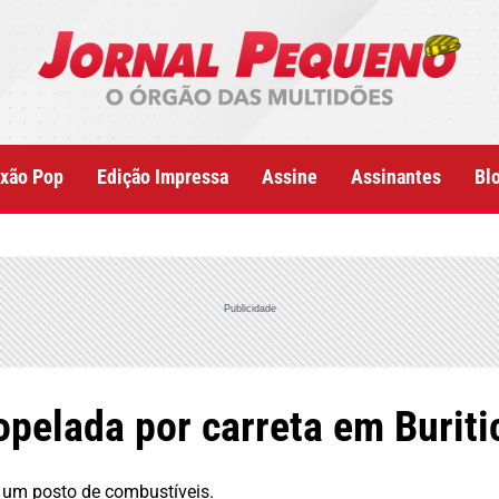
xão Pop
Edição Impressa
Assine
Assinantes
Bl
Publicidade
opelada por carreta em Burit
 um posto de combustíveis.