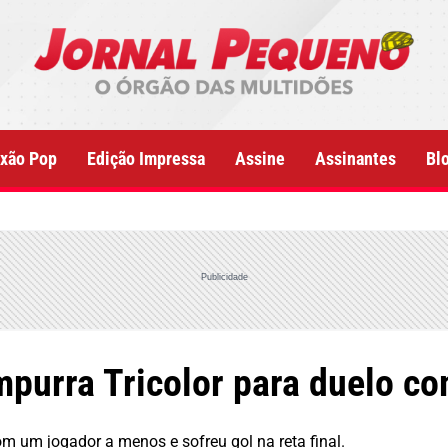
xão Pop
Edição Impressa
Assine
Assinantes
Bl
Publicidade
mpurra Tricolor para duelo c
 um jogador a menos e sofreu gol na reta final.