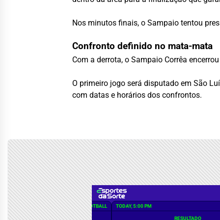
Nos minutos finais, o Sampaio tentou pre
Confronto definido no mata-mata
Com a derrota, o Sampaio Corrêa encerrou 
O primeiro jogo será disputado em São Luí
com datas e horários dos confrontos.