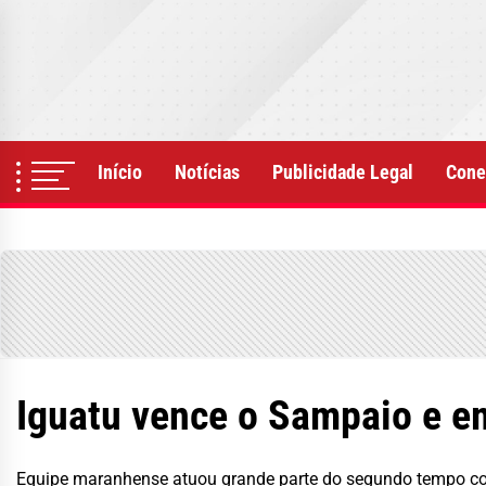
Skip
to
the
content
Início
Notícias
Publicidade Legal
Cone
Iguatu vence o Sampaio e e
Equipe maranhense atuou grande parte do segundo tempo com