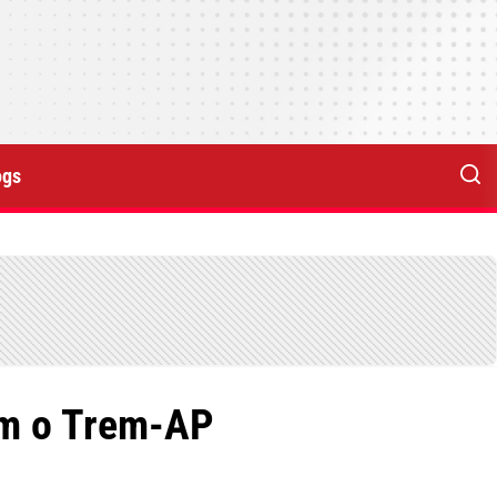
ogs
om o Trem-AP