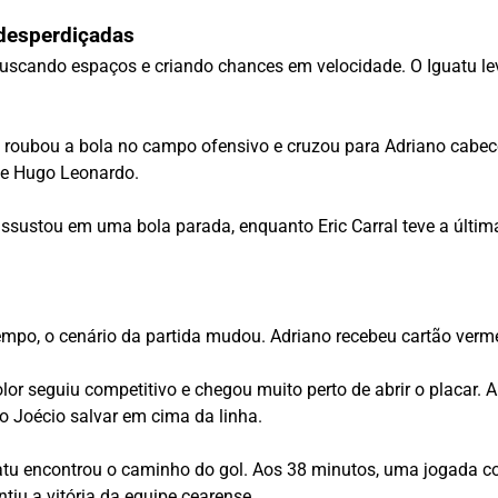
 desperdiçadas
scando espaços e criando chances em velocidade. O Iguatu lev
roubou a bola no campo ofensivo e cruzou para Adriano cabecea
e Hugo Leonardo.
assustou em uma bola parada, enquanto Eric Carral teve a última
mpo, o cenário da partida mudou. Adriano recebeu cartão verm
r seguiu competitivo e chegou muito perto de abrir o placar. 
ro Joécio salvar em cima da linha.
atu encontrou o caminho do gol. Aos 38 minutos, uma jogada con
tiu a vitória da equipe cearense.