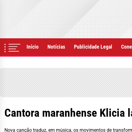
Skip
to
the
content
Início
Notícias
Publicidade Legal
Cone
Cantora maranhense Klicia l
Nova canção traduz, em música, os movimentos de transformaç