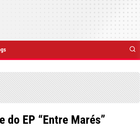
ogs
le do EP “Entre Marés”