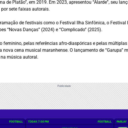
erna de Platão”, em 2019. Em 2023, apresentou “Alarde”, seu la
or sete faixas autorais.
mação de festivais como o Festival Ilha Sinfônica, o Festival E
pes “Novas Danças” (2024) e “Complicado” (2025).
eminino, pelas referências afro-diaspóricas e pelas múltiplas
da nova cena musical maranhense. O lançamento de “Garupa” mar
a na música autoral.
Publicidade