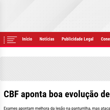
Skip
to
the
content
Início
Notícias
Publicidade Legal
Cone
CBF aponta boa evolução d
Exames apontam melhora da lesão na panturrilha, mas atacan