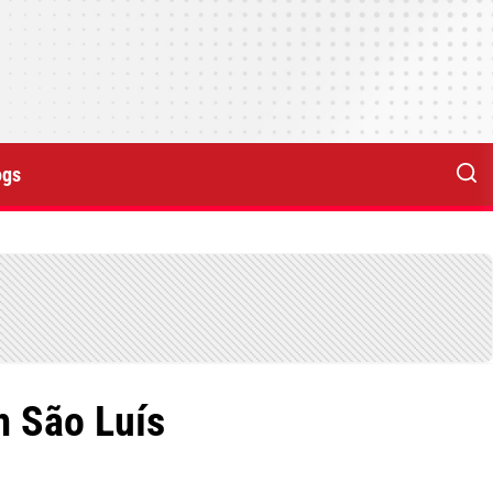
ogs
m São Luís