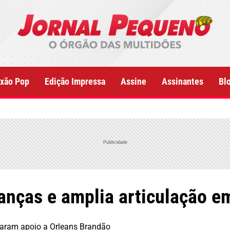
xão Pop
Edição Impressa
Assine
Assinantes
Bl
Publicidade
anças e amplia articulação e
taram apoio a Orleans Brandão