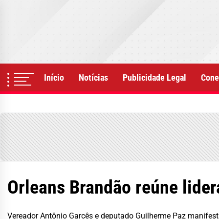
Skip
to
the
content
Início
Notícias
Publicidade Legal
Cone
Orleans Brandão reúne lider
Vereador Antônio Garcês e deputado Guilherme Paz manifes