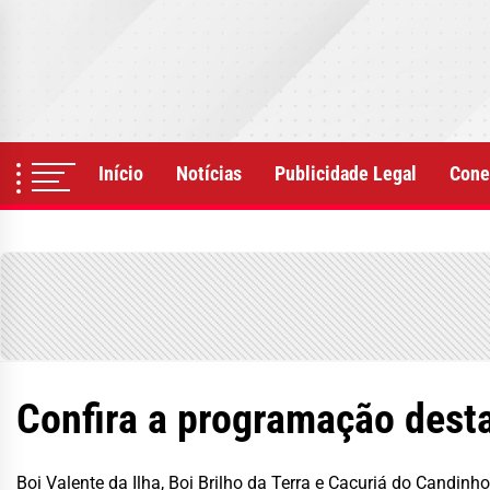
Skip
to
the
content
Início
Notícias
Publicidade Legal
Cone
Confira a programação desta
Boi Valente da Ilha, Boi Brilho da Terra e Cacuriá do Candinh