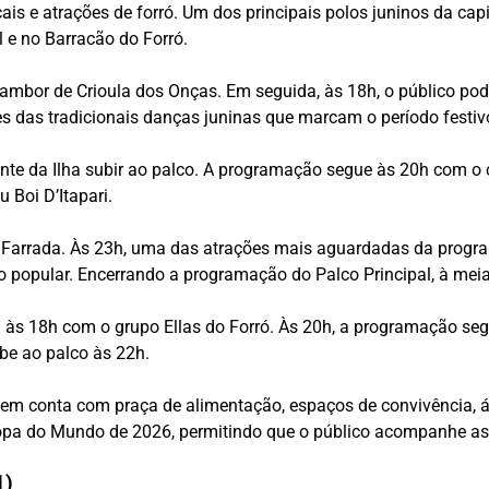
s e atrações de forró. Um dos principais polos juninos da capi
l e no Barracão do Forró.
bor de Crioula dos Onças. Em seguida, às 18h, o público po
s das tradicionais danças juninas que marcam o período festiv
nte da Ilha subir ao palco. A programação segue às 20h com o 
Boi D’Itapari.
k Farrada. Às 23h, uma das atrações mais aguardadas da progr
ão popular. Encerrando a programação do Palco Principal, à meia
às 18h com o grupo Ellas do Forró. Às 20h, a programação seg
be ao palco às 22h.
 Ipem conta com praça de alimentação, espaços de convivência, 
opa do Mundo de 2026, permitindo que o público acompanhe as
1)