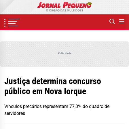
Skip
to
the
content
Publicidade
Justiça determina concurso
público em Nova Iorque
Vínculos precários representam 77,3% do quadro de
servidores