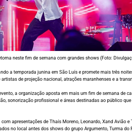
orna neste fim de semana com grandes shows (Foto: Divulga
 a temporada junina em São Luís e promete mais três noites 
ne artistas de projeção nacional, atrações maranhenses e a trans
o evento, a organização aposta em mais um fim de semana de cas
ção, sonorização profissional e áreas destinadas ao público q
 com apresentações de Thaís Moreno, Leonardo, Xand Avião e T
alados no local antes dos shows do grupo Argumento, Turma do 