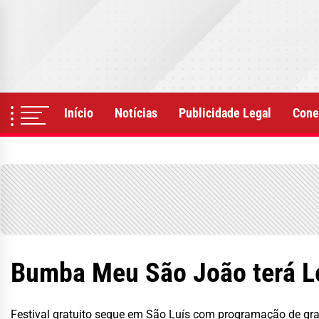
Skip
to
the
content
Início
Notícias
Publicidade Legal
Cone
Bumba Meu São João terá Le
Festival gratuito segue em São Luís com programação de gra