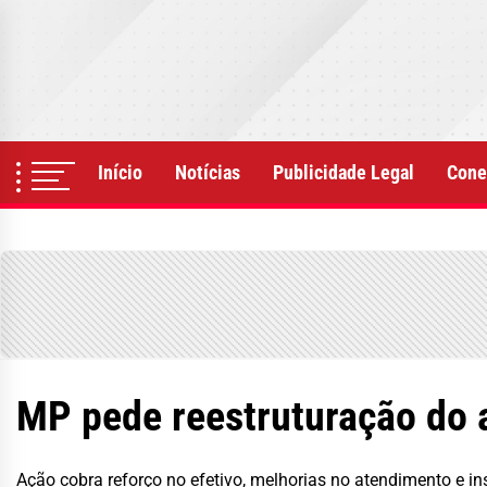
Skip
to
the
content
Início
Notícias
Publicidade Legal
Cone
MP pede reestruturação do 
Ação cobra reforço no efetivo, melhorias no atendimento e i