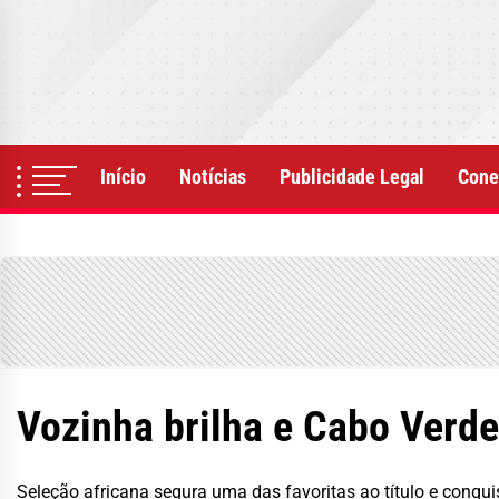
Skip
to
the
content
Início
Notícias
Publicidade Legal
Cone
Vozinha brilha e Cabo Verde
Seleção africana segura uma das favoritas ao título e conqu