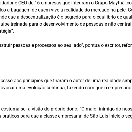
ndador e CEO de 16 empresas que integram o Grupo Maythá, 
lco a bagagem de quem vive a realidade do mercado na pele. Con
ende que a descentralização é o segredo para o equilíbrio de q
quipe treinada para o desenvolvimento de pessoas e não centraliz
tégia”.
struir pessoas e processos ao seu lado”, pontua o escritor, re
o acesso aos princípios que tiraram o autor de uma realidade s
 provocar uma evolução contínua, fazendo com que o empresário
 costuma ser a visão do próprio dono. “O maior inimigo do nosso
ts práticos para que a classe empresarial de São Luís inicie o