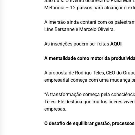
São Luís. O evento ocorrerá no Praia Mar E
Metanoia – 12 passos para alcançar o extr
A imersão ainda contará com os palestrante
Line Bersanne e Marcelo Oliveira.
As inscrições podem ser feitas
AQUI
A mentalidade como motor da produtivid
A proposta de Rodrigo Teles, CEO do Grup
empresarial começa com uma mudança prof
“A transformação começa pela consciênci
Teles. Ele destaca que muitos líderes vive
empresas.
O desafio de equilibrar gestão, processos