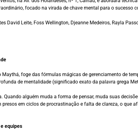
ventos, na Av. dos Holandeses, nº 1, Calhau, e abordará técnicas 
aordinário, focado na virada de chave mental para o sucesso co
s David Leite, Foss Wellington, Djeanne Medeiros, Rayla Passos,
ade
o Maythá, foge das fórmulas mágicas de gerenciamento de tempo.
unda de mentalidade (significado exato da palavra grega Met
a. Quando alguém muda a forma de pensar, muda suas decisões
m presos em ciclos de procrastinação e falta de clareza, o que 
 e equipes