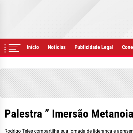
Skip
to
the
content
Início
Notícias
Publicidade Legal
Cone
Palestra ” Imersão Metanoia
Rodrigo Teles compartilha sua jornada de liderança e aprese