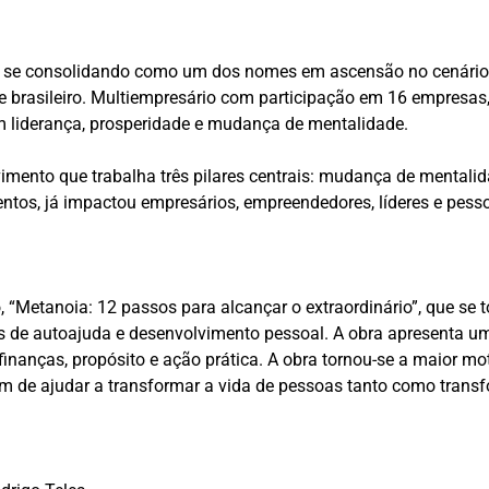
em se consolidando como um dos nomes em ascensão no cenári
brasileiro. Multiempresário com participação em 16 empresas, 
em liderança, prosperidade e mudança de mentalidade.
ento que trabalha três pilares centrais: mudança de mentalidad
entos, já impactou empresários, empreendedores, líderes e pes
, “Metanoia: 12 passos para alcançar o extraordinário”, que se 
as de autoajuda e desenvolvimento pessoal. A obra apresenta u
, finanças, propósito e ação prática. A obra tornou-se a maior m
fim de ajudar a transformar a vida de pessoas tanto como trans