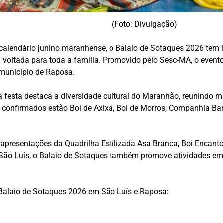
(Foto: Divulgação)
calendário junino maranhense, o Balaio de Sotaques 2026 tem in
voltada para toda a família. Promovido pelo Sesc-MA, o evento
município de Raposa.
a festa destaca a diversidade cultural do Maranhão, reunindo 
pos confirmados estão Boi de Axixá, Boi de Morros, Companhia B
presentações da Quadrilha Estilizada Asa Branca, Boi Encanto
ão Luís, o Balaio de Sotaques também promove atividades em mu
 Balaio de Sotaques 2026 em São Luís e Raposa: