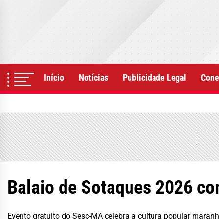
Skip
to
the
content
Início
Notícias
Publicidade Legal
Cone
Balaio de Sotaques 2026 co
Evento gratuito do Sesc-MA celebra a cultura popular maran