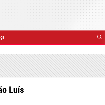
ogs
ão Luís