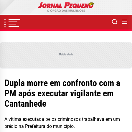
Skip
to
the
content
Publicidade
Dupla morre em confronto com a
PM após executar vigilante em
Cantanhede
A vítima executada pelos criminosos trabalhava em um
prédio na Prefeitura do município.