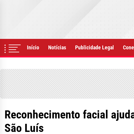
Skip
to
the
content
Início
Notícias
Publicidade Legal
Cone
Reconhecimento facial ajuda
São Luís