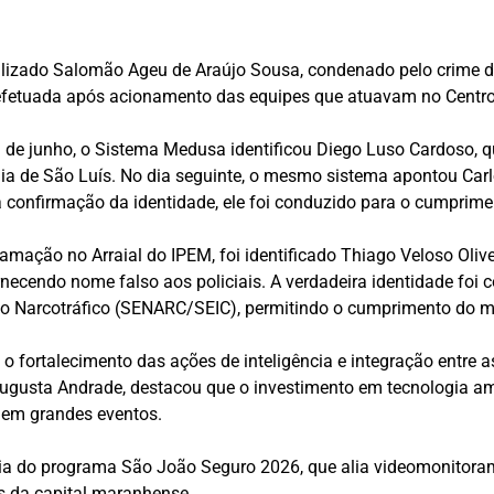
calizado Salomão Ageu de Araújo Sousa, condenado pelo crime 
i efetuada após acionamento das equipes que atuavam no Centr
e junho, o Sistema Medusa identificou Diego Luso Cardoso, qu
ília de São Luís. No dia seguinte, o mesmo sistema apontou Ca
 confirmação da identidade, ele foi conduzido para o cumprimen
amação no Arraial do IPEM, foi identificado Thiago Veloso Oli
fornecendo nome falso aos policiais. A verdadeira identidade fo
ao Narcotráfico (SENARC/SEIC), permitindo o cumprimento do m
 fortalecimento das ações de inteligência e integração entre a
 Augusta Andrade, destacou que o investimento em tecnologia am
o em grandes eventos.
gia do programa São João Seguro 2026, que alia videomonitorame
is da capital maranhense.