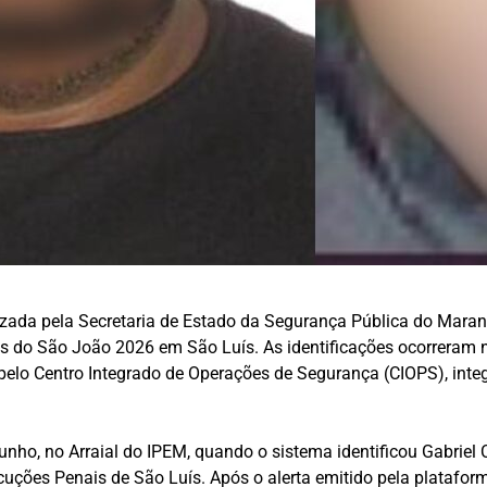
lizada pela Secretaria de Estado da Segurança Pública do Mara
os do São João 2026 em São Luís. As identificações ocorreram no
pelo Centro Integrado de Operações de Segurança (CIOPS), inte
e junho, no Arraial do IPEM, quando o sistema identificou Gabri
cuções Penais de São Luís. Após o alerta emitido pela plataform