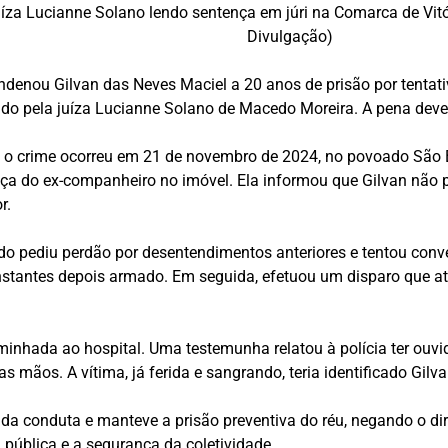
íza Lucianne Solano lendo sentença em júri na Comarca de Vitó
Divulgação)
ondenou Gilvan das Neves Maciel a 20 anos de prisão por tentati
sidido pela juíza Lucianne Solano de Macedo Moreira. A pena de
 o crime ocorreu em 21 de novembro de 2024, no povoado São Be
a do ex-companheiro no imóvel. Ela informou que Gilvan não p
r.
do pediu perdão por desentendimentos anteriores e tentou conv
 instantes depois armado. Em seguida, efetuou um disparo que a
minhada ao hospital. Uma testemunha relatou à polícia ter ouvido
 mãos. A vítima, já ferida e sangrando, teria identificado Gilv
 da conduta e manteve a prisão preventiva do réu, negando o dir
 pública e a segurança da coletividade.