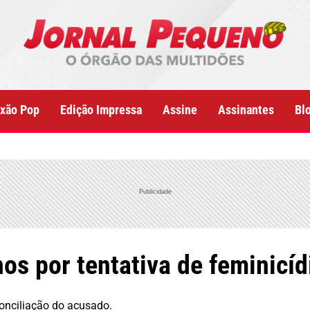
xão Pop
Edição Impressa
Assine
Assinantes
Bl
Publicidade
s por tentativa de feminicíd
conciliação do acusado.