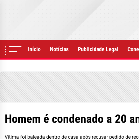
Skip
to
the
content
Início
Notícias
Publicidade Legal
Cone
Homem é condenado a 20 ano
Vítima foi baleada dentro de casa após recusar pedido de re