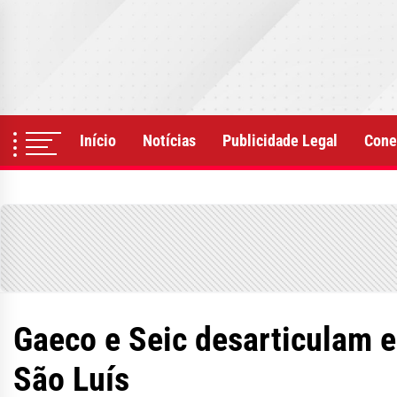
Skip
to
the
content
Início
Notícias
Publicidade Legal
Cone
Gaeco e Seic desarticulam 
São Luís