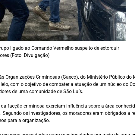
rupo ligado ao Comando Vermelho suspeito de extorquir
res (Foto: Divulgação)
s Organizações Criminosas (Gaeco), do Ministério Público do M
ralelo, com o objetivo de combater a atuação de um núcleo do 
adores de uma comunidade de São Luís.
 da facção criminosa exerciam influência sobre a área conhec
o. Segundo os investigadores, os moradores eram obrigados a 
ros para a organização.
 os recursos arrecadados eram movimentados por meio de uma emp