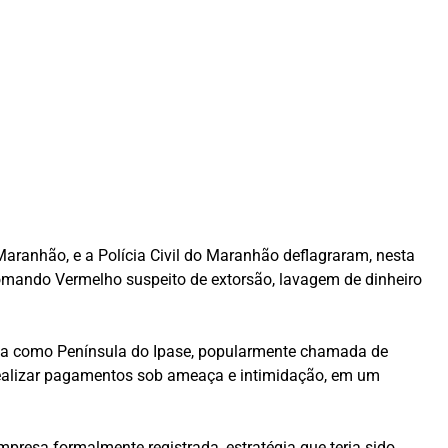
aranhão, e a Polícia Civil do Maranhão deflagraram, nesta
Comando Vermelho suspeito de extorsão, lavagem de dinheiro
ida como Península do Ipase, popularmente chamada de
realizar pagamentos sob ameaça e intimidação, em um
resa formalmente registrada, estratégia que teria sido