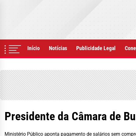
Skip
to
the
content
Início
Notícias
Publicidade Legal
Cone
Presidente da Câmara de Bur
Ministério Público aponta pagamento de salários sem compro