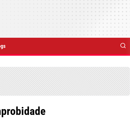
ogs
mprobidade