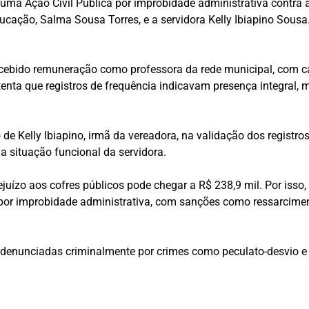
uma Ação Civil Pública por improbidade administrativa contra 
ucação, Salma Sousa Torres, e a servidora Kelly Ibiapino Sousa.
recebido remuneração como professora da rede municipal, com 
ustenta que registros de frequência indicavam presença integra
de Kelly Ibiapino, irmã da vereadora, na validação dos registro
 situação funcional da servidora.
uízo aos cofres públicos pode chegar a R$ 238,9 mil. Por isso, 
 por improbidade administrativa, com sanções como ressarcimen
 denunciadas criminalmente por crimes como peculato-desvio e f