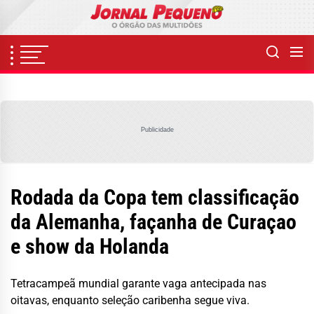
Skip
to
the
content
Publicidade
Rodada da Copa tem classificação
da Alemanha, façanha de Curaçao
e show da Holanda
Tetracampeã mundial garante vaga antecipada nas
oitavas, enquanto seleção caribenha segue viva.