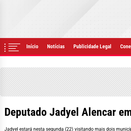
Skip
to
the
content
Início
Notícias
Publicidade Legal
Cone
Deputado Jadyel Alencar em
Jadyel estará nesta segunda (22) visitando mais dois municí