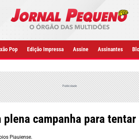
xão Pop
Edição Impressa
Assine
Assinantes
Bl
Publicidade
 plena campanha para tentar 
pios Piauiense.