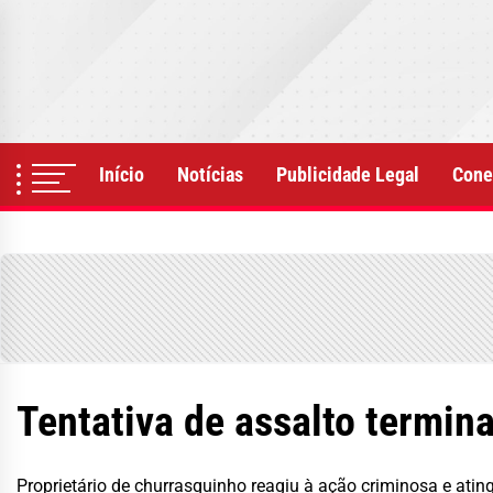
Skip
to
the
content
Início
Notícias
Publicidade Legal
Cone
Tentativa de assalto termi
Proprietário de churrasquinho reagiu à ação criminosa e ating