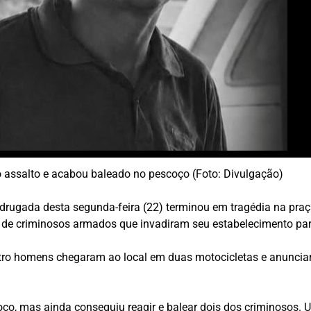
o assalto e acabou baleado no pescoço (Foto: Divulgação)
drugada desta segunda-feira (22) terminou em tragédia na praç
a de criminosos armados que invadiram seu estabelecimento par
tro homens chegaram ao local em duas motocicletas e anunciara
oço, mas ainda conseguiu reagir e balear dois dos criminosos. 