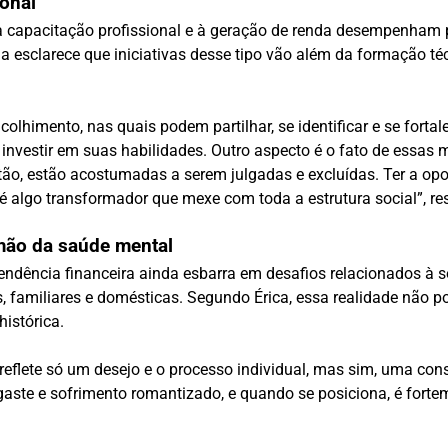
onal
s à capacitação profissional e à geração de renda desempenham
ga esclarece que iniciativas desse tipo vão além da formação té
lhimento, nas quais podem partilhar, se identificar e se fortale
 investir em suas habilidades. Outro aspecto é o fato de essas 
tão, estão acostumadas a serem julgadas e excluídas. Ter a oport
 algo transformador que mexe com toda a estrutura social”, res
mão da saúde mental
endência financeira ainda esbarra em desafios relacionados à 
, familiares e domésticas. Segundo Érica, essa realidade não 
istórica.
reflete só um desejo e o processo individual, mas sim, uma cons
gaste e sofrimento romantizado, e quando se posiciona, é fort