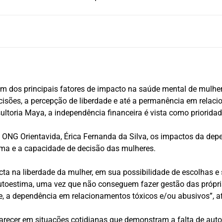
 dos principais fatores de impacto na saúde mental de mulhere
cisões, a percepção de liberdade e até a permanência em rela
ltoria Maya, a independência financeira é vista como prioridad
a ONG Orientavida, Érica Fernanda da Silva, os impactos da de
ima e a capacidade de decisão das mulheres.
cta na liberdade da mulher, em sua possibilidade de escolhas 
toestima, uma vez que não conseguem fazer gestão das própri
te, a dependência em relacionamentos tóxicos e/ou abusivos”, a
recer em situações cotidianas que demonstram a falta de auton