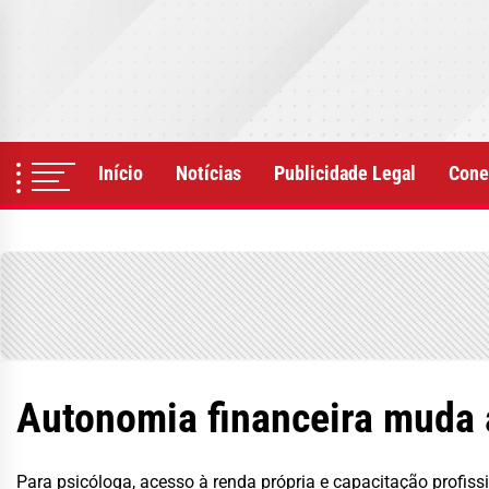
Skip
to
the
content
Início
Notícias
Publicidade Legal
Cone
Autonomia financeira muda a
Para psicóloga, acesso à renda própria e capacitação profis