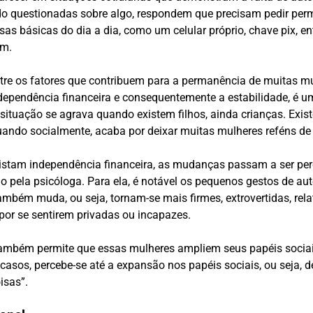
ando questionadas sobre algo, respondem que precisam pedir pe
s básicas do dia a dia, como um celular próprio, chave pix, ent
em.
tre os fatores que contribuem para a permanência de muitas m
 dependência financeira e consequentemente a estabilidade, é
ituação se agrava quando existem filhos, ainda crianças. Ex
tuando socialmente, acaba por deixar muitas mulheres reféns de
istam independência financeira, as mudanças passam a ser per
io pela psicóloga. Para ela, é notável os pequenos gestos de 
mbém muda, ou seja, tornam-se mais firmes, extrovertidas, re
por se sentirem privadas ou incapazes.
também permite que essas mulheres ampliem seus papéis sociais
asos, percebe-se até a expansão nos papéis sociais, ou seja, d
isas”.