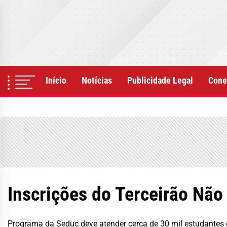
Skip
to
the
content
Início
Notícias
Publicidade Legal
Cone
Inscrições do Terceirão Não 
Programa da Seduc deve atender cerca de 30 mil estudantes 