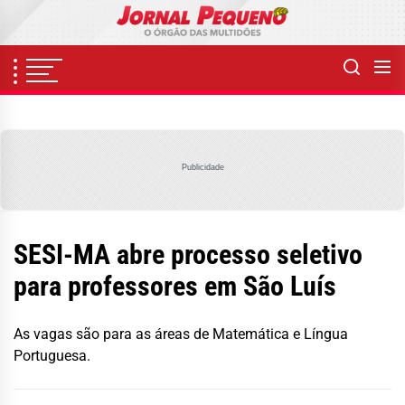
Skip
to
the
content
Publicidade
SESI-MA abre processo seletivo
para professores em São Luís
As vagas são para as áreas de Matemática e Língua
Portuguesa.