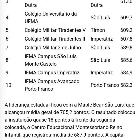
3
613,0
Dutra
Dutra
Colégio Universitário da
4
São Luís
609,7
UFMA
5
Colégio Militar Tiradentes V
Timon
609,2
6
Colégio Militar Tiradentes II
Imperatriz
607,8
7
Colégio Militar 2 de Julho
São Luís
589,8
IFMA Campus São Luís
8
São Luís
585,6
Monte Castelo
9
IFMA Campus Imperatriz
Imperatriz
584,9
IFMA Campus Avançado
10
Porto Franco
582,3
Porto Franco
A liderança estadual ficou com a Maple Bear São Luís, que
alcançou média geral de 705,2 pontos. O resultado colocou
a instituição quase 18 pontos à frente da segunda
colocada, o Centro Educacional Montessoriano Reino
Infantil, que registrou média de 687,9 pontos. A capital