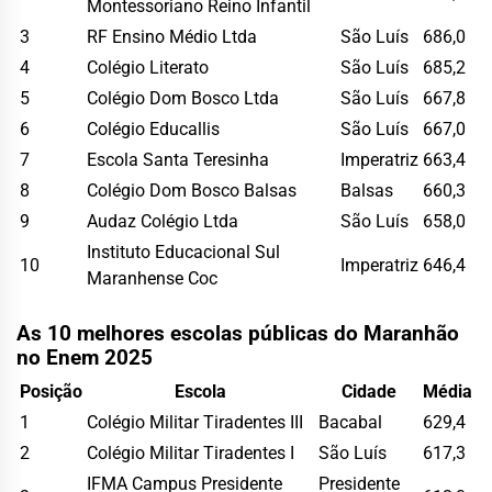
Montessoriano Reino Infantil
3
RF Ensino Médio Ltda
São Luís
686,0
4
Colégio Literato
São Luís
685,2
5
Colégio Dom Bosco Ltda
São Luís
667,8
6
Colégio Educallis
São Luís
667,0
7
Escola Santa Teresinha
Imperatriz
663,4
8
Colégio Dom Bosco Balsas
Balsas
660,3
9
Audaz Colégio Ltda
São Luís
658,0
Instituto Educacional Sul
10
Imperatriz
646,4
Maranhense Coc
As 10 melhores escolas públicas do Maranhão
no Enem 2025
Posição
Escola
Cidade
Média
1
Colégio Militar Tiradentes III
Bacabal
629,4
2
Colégio Militar Tiradentes I
São Luís
617,3
IFMA Campus Presidente
Presidente