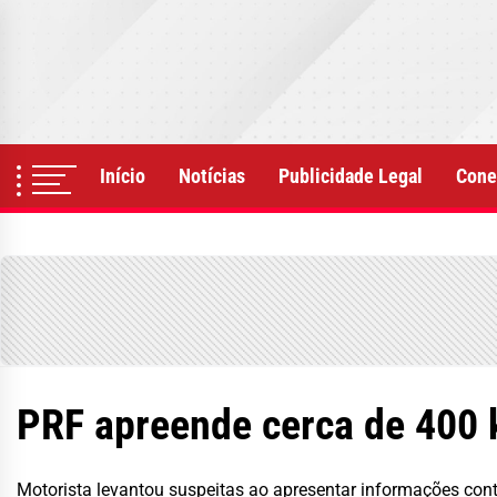
Skip
to
the
content
Início
Notícias
Publicidade Legal
Cone
PRF apreende cerca de 400 
Motorista levantou suspeitas ao apresentar informações contr