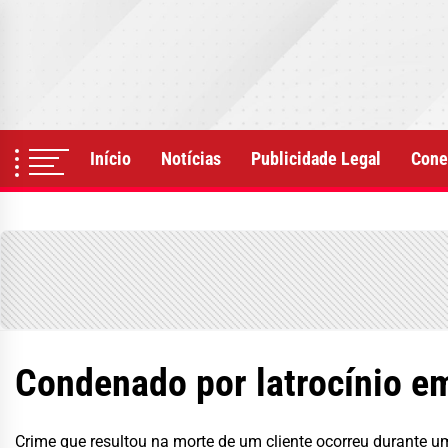
Skip
to
the
content
Início
Notícias
Publicidade Legal
Cone
Condenado por latrocínio e
Crime que resultou na morte de um cliente ocorreu durante 