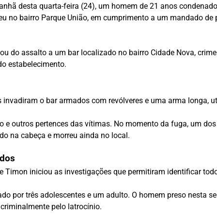
manhã desta quarta-feira (24), um homem de 21 anos condenado 
rreu no bairro Parque União, em cumprimento a um mandado de p
pou do assalto a um bar localizado no bairro Cidade Nova, crim
do estabelecimento.
s invadiram o bar armados com revólveres e uma arma longa, uti
ro e outros pertences das vítimas. No momento da fuga, um dos
ido na cabeça e morreu ainda no local.
idos
 Timon iniciou as investigações que permitiram identificar todo
mado por três adolescentes e um adulto. O homem preso nesta 
riminalmente pelo latrocínio.