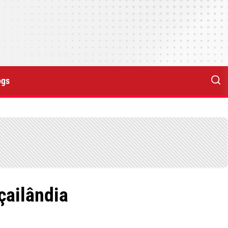
ogs
çailândia