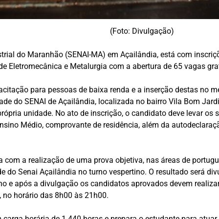
(Foto: Divulgação)
rial do Maranhão (SENAI-MA) em Açailândia, está com inscrições
de Eletromecânica e Metalurgia com a abertura de 65 vagas gra
citação para pessoas de baixa renda e a inserção destas no me
ade do SENAI de Açailândia, localizada no bairro Vila Bom Jard
ria unidade. No ato de inscrição, o candidato deve levar os s
 Ensino Médio, comprovante de residência, além da autodeclara
 com a realização de uma prova objetiva, nas áreas de português
de do Senai Açailândia no turno vespertino. O resultado será di
ulho e após a divulgação os candidatos aprovados devem realizar
a, no horário das 8h00 às 21h00.
 carga horária de 1.440 horas e prepara o estudante para at