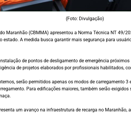
(Foto: Divulgação)
r do Maranhão (CBMMA) apresentou a Norma Técnica NT 49/2026,
 no estado. A medida busca garantir mais segurança para usuár
a instalação de pontos de desligamento de emergência próximos
igência de projetos elaborados por profissionais habilitados, 
nternos, serão permitidos apenas os modos de carregamento 3 e
carregamento. Para edificações maiores, também serão exigidos
umaça.
senta um avanço na infraestrutura de recarga no Maranhão, a