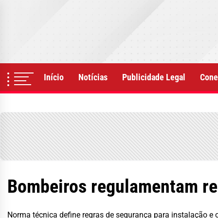
Skip
to
the
content
Início
Notícias
Publicidade Legal
Cone
Bombeiros regulamentam rec
Norma técnica define regras de segurança para instalação e