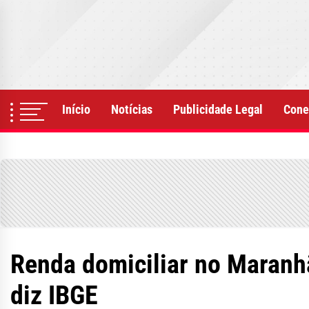
Skip
to
the
content
Início
Notícias
Publicidade Legal
Cone
Renda domiciliar no Maranhã
diz IBGE