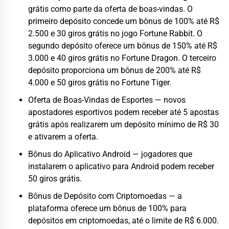
grátis como parte da oferta de boas-vindas. O
primeiro depósito concede um bônus de 100% até R$
2.500 e 30 giros grátis no jogo Fortune Rabbit. O
segundo depósito oferece um bônus de 150% até R$
3.000 e 40 giros grátis no Fortune Dragon. O terceiro
depósito proporciona um bônus de 200% até R$
4.000 e 50 giros grátis no Fortune Tiger.
Oferta de Boas-Vindas de Esportes — novos
apostadores esportivos podem receber até 5 apostas
grátis após realizarem um depósito mínimo de R$ 30
e ativarem a oferta.
Bônus do Aplicativo Android — jogadores que
instalarem o aplicativo para Android podem receber
50 giros grátis.
Bônus de Depósito com Criptomoedas — a
plataforma oferece um bônus de 100% para
depósitos em criptomoedas, até o limite de R$ 6.000.