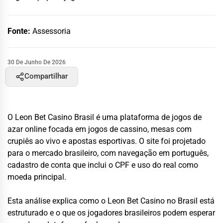
Fonte:
Assessoria
30 De Junho De 2026
Compartilhar
O
Leon Bet
Casino Brasil é uma plataforma de jogos de
azar online focada em jogos de cassino, mesas com
crupiês ao vivo e apostas esportivas. O site foi projetado
para o mercado brasileiro, com navegação em português,
cadastro de conta que inclui o CPF e uso do real como
moeda principal.
Esta análise explica como o Leon Bet Casino no
Brasil
está
estruturado e o que os jogadores brasileiros podem esperar