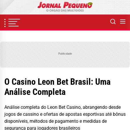
Skip
to
the
content
Publicidade
O Casino Leon Bet Brasil: Uma
Análise Completa
Análise completa do Leon Bet Casino, abrangendo desde
jogos de cassino e ofertas de apostas esportivas até bônus
disponíveis, métodos de pagamento e medidas de
segurança para jogadores brasileiros