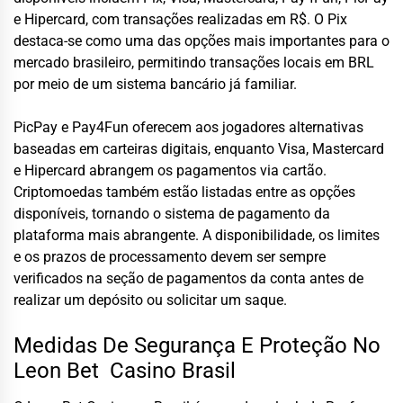
e Hipercard, com transações realizadas em R$. O Pix
destaca-se como uma das opções mais importantes para o
mercado brasileiro, permitindo transações locais em BRL
por meio de um sistema bancário já familiar.
PicPay e Pay4Fun oferecem aos jogadores alternativas
baseadas em carteiras digitais, enquanto Visa, Mastercard
e Hipercard abrangem os pagamentos via cartão.
Criptomoedas também estão listadas entre as opções
disponíveis, tornando o sistema de pagamento da
plataforma mais abrangente. A disponibilidade, os limites
e os prazos de processamento devem ser sempre
verificados na seção de pagamentos da conta antes de
realizar um depósito ou solicitar um saque.
Medidas De Segurança E Proteção No
Leon Bet Casino Brasil