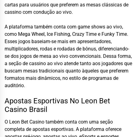
cartas para usuários que preferem as mesas clássicas de
cassino com condução ao vivo.
A plataforma também conta com game shows ao vivo,
como Mega Wheel, Ice Fishing, Crazy Time e Funky Time.
Esses jogos baseiam-se mais em apresentadores,
multiplicadores, rodas e rodadas de bônus, diferenciando-
se dos jogos de mesa ao vivo convencionais. Dessa forma,
a seção de cassino ao vivo atende tanto aos jogadores que
buscam mesas tradicionais quanto àqueles que preferem
formatos mais dinâmicos, no estilo de programas de
auditório.
Apostas Esportivas No Leon Bet
Casino Brasil
O Leon Bet Casino também conta com uma seção
completa de apostas esportivas. A plataforma oferece
apostas pré-jogo, apostas ao vivo, eSports e esportes