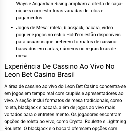
Ways e Asgardian Rising ampliam a oferta de caça-
níqueis com estruturas variadas de rolos e
pagamentos.
Jogos de Mesa: roleta, blackjack, bacará, vídeo
pôquer e jogos no estilo Hold’em estão disponíveis
para usuários que preferem formatos de cassino
baseados em cartas, números ou regras fixas de
mesa.
Experiência De Cassino Ao Vivo No
Leon Bet Casino Brasil
A área de cassino ao vivo do Leon Bet Casino concentra-se
em jogos em tempo real com crupiês e apresentadores ao
vivo. A seção inclui formatos de mesa tradicionais, como
roleta, blackjack e bacará, além de jogos ao vivo mais
voltados para o entretenimento. Os jogadores encontram
opções de roleta ao vivo, como Crystal Roulette e Lightning
Roulette. O blackjack e o bacará oferecem opções com