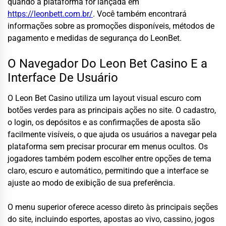
quando a plataforma for lançada em
https://leonbett.com.br/
. Você também encontrará
informações sobre as promoções disponíveis, métodos de
pagamento e medidas de segurança do
LeonBet
.
O Navegador Do Leon Bet Casino E a
Interface De Usuário
O
Leon Bet
Casino utiliza um layout visual escuro com
botões verdes para as principais ações no site. O cadastro,
o login, os depósitos e as confirmações de aposta são
facilmente visíveis, o que ajuda os usuários a navegar pela
plataforma sem precisar procurar em menus ocultos. Os
jogadores também podem escolher entre opções de tema
claro, escuro e automático, permitindo que a interface se
ajuste ao modo de exibição de sua preferência.
O menu superior oferece acesso direto às principais seções
do site, incluindo esportes, apostas ao vivo, cassino, jogos