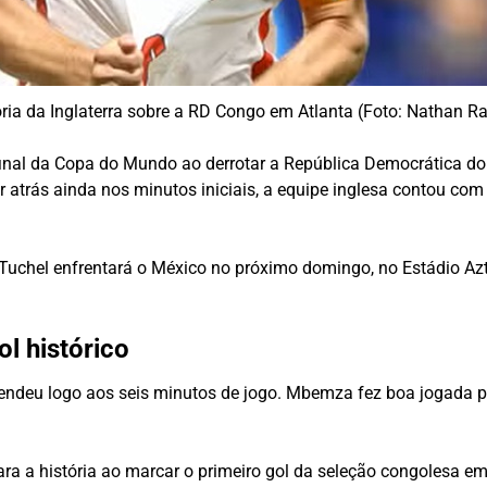
ria da Inglaterra sobre a RD Congo em Atlanta (Foto: Nathan R
final da Copa do Mundo ao derrotar a República Democrática do C
ir atrás ainda nos minutos iniciais, a equipe inglesa contou c
chel enfrentará o México no próximo domingo, no Estádio Aztec
ol histórico
ndeu logo aos seis minutos de jogo. Mbemza fez boa jogada pel
 para a história ao marcar o primeiro gol da seleção congoles