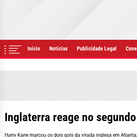
Skip
to
the
content
Início
Notícias
Publicidade Legal
Cone
Inglaterra reage no segund
Harry Kane marcou os dois gols da virada inglesa em Atlanta, 