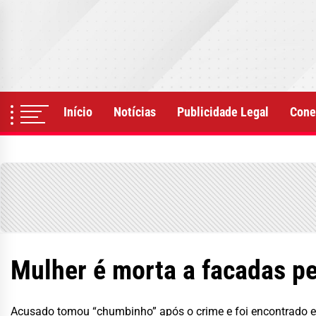
Skip
to
the
content
Início
Notícias
Publicidade Legal
Cone
Mulher é morta a facadas p
Acusado tomou “chumbinho” após o crime e foi encontrado e