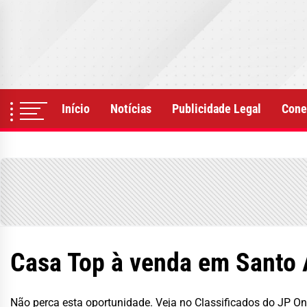
Skip
to
the
content
Início
Notícias
Publicidade Legal
Cone
Casa Top à venda em Santo
Não perca esta oportunidade. Veja no Classificados do JP On