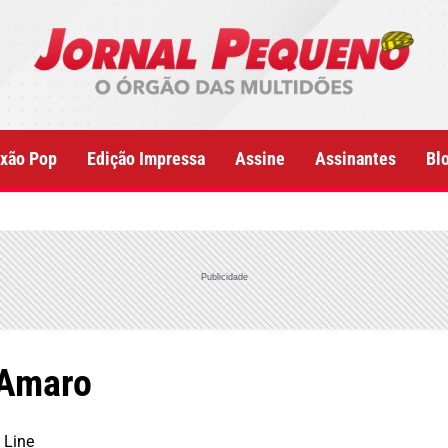
xão Pop
Edição Impressa
Assine
Assinantes
Bl
Publicidade
 Amaro
 Line