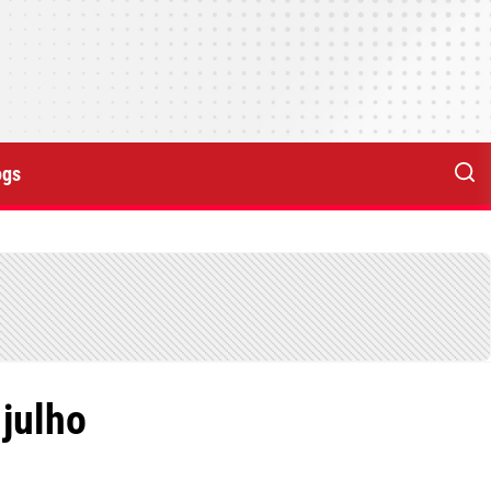
ogs
julho