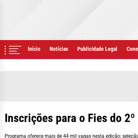
Skip
to
the
content
Início
Notícias
Publicidade Legal
Cone
Inscrições para o Fies do 2
Programa oferece mais de 44 mil vagas nesta edição; seleção