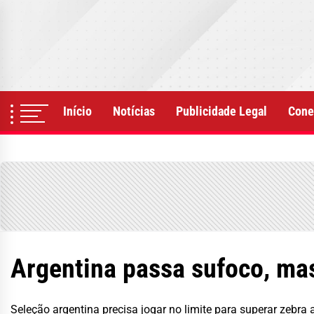
Skip
to
the
content
Início
Notícias
Publicidade Legal
Cone
Argentina passa sufoco, ma
Seleção argentina precisa jogar no limite para superar zebra a