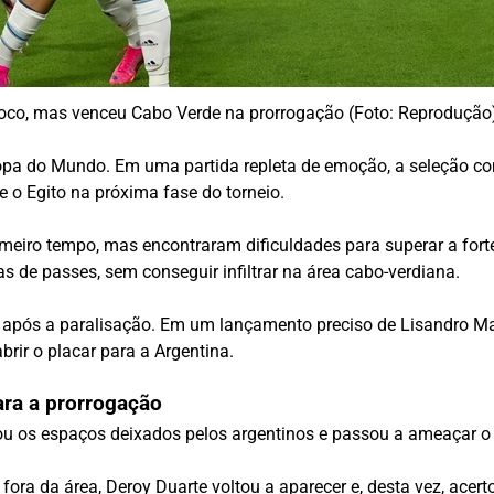
oco, mas venceu Cabo Verde na prorrogação (Foto: Reprodução
 Copa do Mundo. Em uma partida repleta de emoção, a seleção 
e o Egito na próxima fase do torneio.
meiro tempo, mas encontraram dificuldades para superar a forte
s de passes, sem conseguir infiltrar na área cabo-verdiana.
o após a paralisação. Em um lançamento preciso de Lisandro Mar
brir o placar para a Argentina.
ara a prorrogação
tou os espaços deixados pelos argentinos e passou a ameaçar o 
ora da área, Deroy Duarte voltou a aparecer e, desta vez, acer