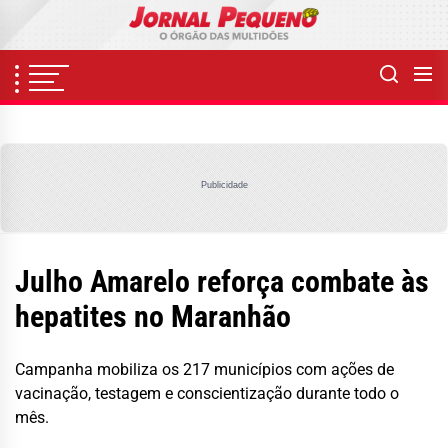
Skip
to
the
content
Publicidade
Julho Amarelo reforça combate às
hepatites no Maranhão
Campanha mobiliza os 217 municípios com ações de
vacinação, testagem e conscientização durante todo o
mês.