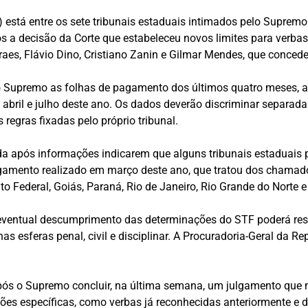
está entre os sete tribunais estaduais intimados pelo Supremo 
a decisão da Corte que estabeleceu novos limites para verbas 
aes, Flávio Dino, Cristiano Zanin e Gilmar Mendes, que conced
 Supremo as folhas de pagamento dos últimos quatro meses, 
e abril e julho deste ano. Os dados deverão discriminar separad
regras fixadas pelo próprio tribunal.
da após informações indicarem que alguns tribunais estaduais
lgamento realizado em março deste ano, que tratou dos chama
ito Federal, Goiás, Paraná, Rio de Janeiro, Rio Grande do Norte 
eventual descumprimento das determinações do STF poderá resu
as esferas penal, civil e disciplinar. A Procuradoria-Geral d
pós o Supremo concluir, na última semana, um julgamento que 
ações específicas, como verbas já reconhecidas anteriormente e