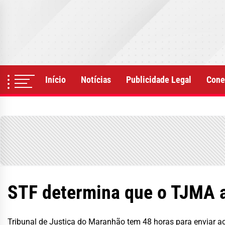
Skip
to
the
content
Início
Notícias
Publicidade Legal
Cone
STF determina que o TJMA 
Tribunal de Justiça do Maranhão tem 48 horas para enviar 