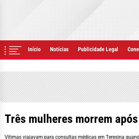
Skip
to
the
content
Início
Notícias
Publicidade Legal
Cone
Três mulheres morrem após 
Vítimas viajavam para consultas médicas em Teresina quand