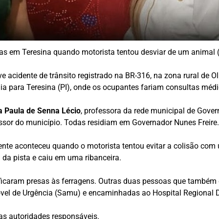
as em Teresina quando motorista tentou desviar de um animal 
 acidente de trânsito registrado na BR-316, na zona rural de O
a para Teresina (PI), onde os ocupantes fariam consultas médi
a Paula de Senna Lécio
, professora da rede municipal de Gover
ssor do município. Todas residiam em Governador Nunes Freire
ente aconteceu quando o motorista tentou evitar a colisão com
u da pista e caiu em uma ribanceira.
e ficaram presas às ferragens. Outras duas pessoas que també
vel de Urgência (Samu) e encaminhadas ao Hospital Regional 
as autoridades responsáveis.