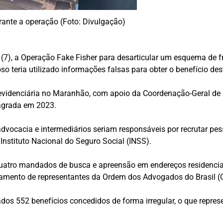
rante a operação (Foto: Divulgação)
eira (7), a Operação Fake Fisher para desarticular um esquema d
o teria utilizado informações falsas para obter o benefício de
evidenciária no Maranhão, com apoio da Coordenação-Geral de I
agrada em 2023.
advocacia e intermediários seriam responsáveis por recrutar pe
 Instituto Nacional do Seguro Social (INSS).
quatro mandados de busca e apreensão em endereços residenciai
mento de representantes da Ordem dos Advogados do Brasil (
ados 552 benefícios concedidos de forma irregular, o que repre