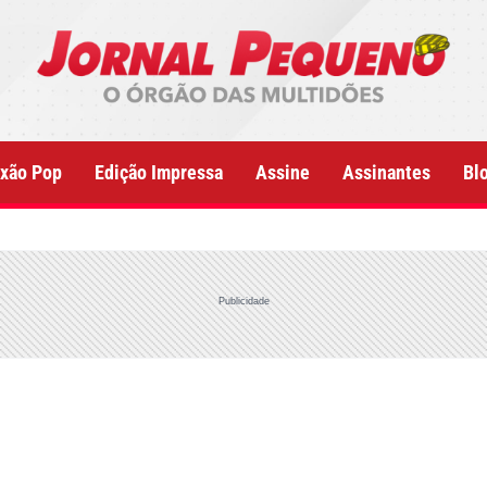
xão Pop
Edição Impressa
Assine
Assinantes
Bl
Publicidade