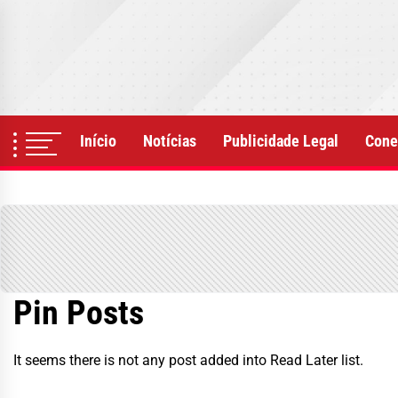
Skip
to
the
content
Início
Notícias
Publicidade Legal
Cone
Pin Posts
It seems there is not any post added into Read Later list.