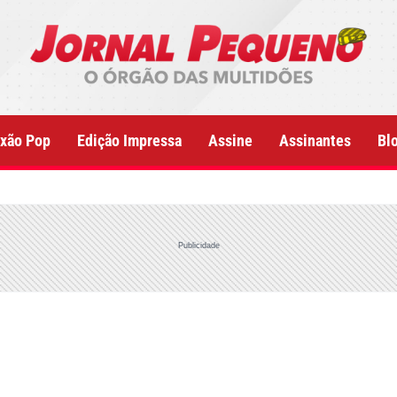
xão Pop
Edição Impressa
Assine
Assinantes
Bl
Publicidade