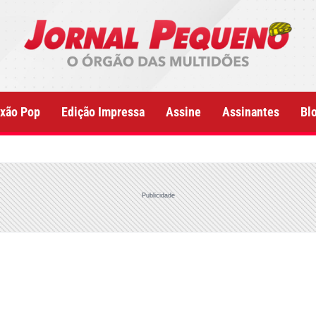
xão Pop
Edição Impressa
Assine
Assinantes
Bl
Publicidade