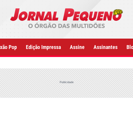
xão Pop
Edição Impressa
Assine
Assinantes
Bl
Publicidade